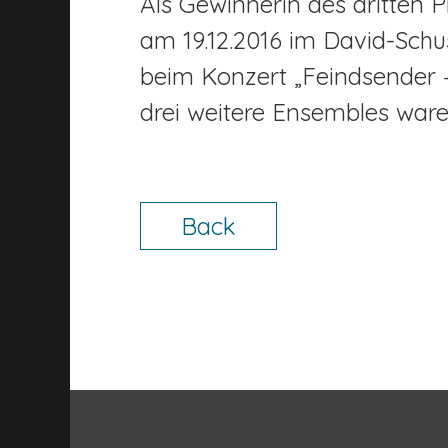
Als Gewinnerin des dritten Pr
am 19.12.2016 im David-Sch
beim Konzert „Feindsender –
drei weitere Ensembles ware
Back