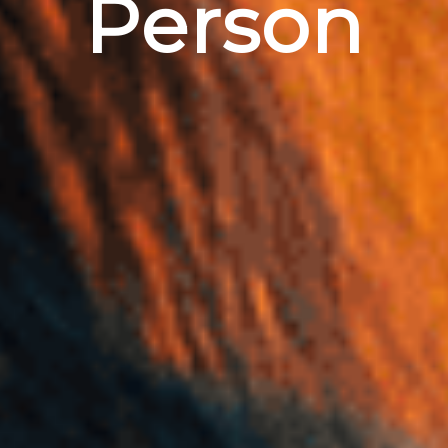
Person
Videos
Blog
Person
Galerie
Events
Master Research