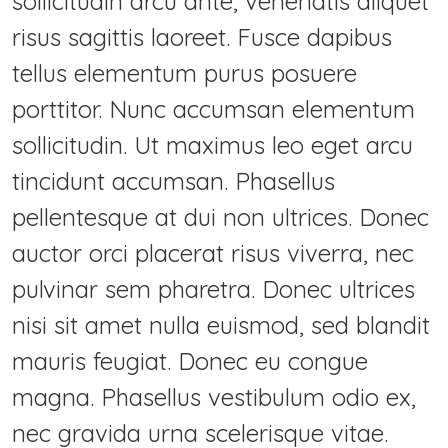
sollicitudin arcu ante, venenatis aliquet
risus sagittis laoreet. Fusce dapibus
Home
tellus elementum purus posuere
Projekte
porttitor. Nunc accumsan elementum
Videos
sollicitudin. Ut maximus leo eget arcu
tincidunt accumsan. Phasellus
Blog
pellentesque at dui non ultrices. Donec
Person
auctor orci placerat risus viverra, nec
Galerie
pulvinar sem pharetra. Donec ultrices
Events
nisi sit amet nulla euismod, sed blandit
mauris feugiat. Donec eu congue
Master Research
magna. Phasellus vestibulum odio ex,
nec gravida urna scelerisque vitae.